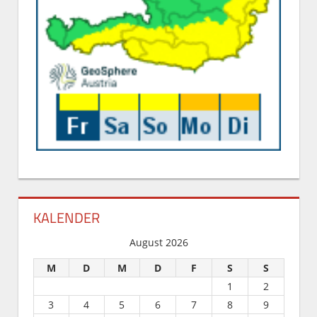
KALENDER
August 2026
M
D
M
D
F
S
S
1
2
3
4
5
6
7
8
9