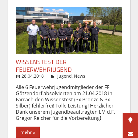
WISSENSTEST DER
FEUERWEHRJUGEND
28.04.2018
admin
Jugend
,
News
Kommentieren...
Alle 6 Feuerwehrjugendmitglieder der FF
Götzendorf absolvierten am 21.04.2018 in
Farrach den Wissenstest (3x Bronze & 3x
Silber) fehlerfrei! Tolle Leistung! Herzlichen
Dank unserem Jugendbeauftragten LM d.F.
Gregor Reicher für die Vorbereitung!
mehr »