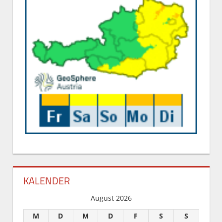
KALENDER
August 2026
M
D
M
D
F
S
S