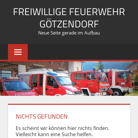
Zum
FREIWILLIGE FEUERWEHR
Inhalt
springen
GÖTZENDORF
Neue Seite gerade im Aufbau
NICHTS GEFUNDEN
Es scheint wir können hier nichts finden.
Vielleicht kann eine Suche helfen.